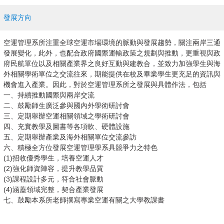
發展方向
空運管理系所注重全球空運市場環境的脈動與發展趨勢，關注兩岸三通
發展變化，此外，也配合政府國際運輸政策之規劃與推動，更重視與政
府民航單位以及相關產業界之良好互動與建教合，並致力加強學生與海
外相關學術單位之交流往來，期能提供在校及畢業學生更充足的資訊與
機會進入產業。因此，對於空運管理系所之發展與具體作法，包括
一、持續推動國際與兩岸交流
二、鼓勵師生廣泛參與國內外學術研討會
三、定期舉辦空運相關領域之學術研討會
四、充實教學及圖書等各項軟、硬體設施
五、定期舉辦產業及海外相關單位交流參訪
六、積極全方位發展空運管理學系具競爭力之特色
(1)招收優秀學生，培養空運人才
(2)強化師資陣容，提升教學品質
(3)課程設計多元，符合社會脈動
(4)涵蓋領域完整，契合產業發展
七、鼓勵本系所老師撰寫專業空運有關之大學教課書